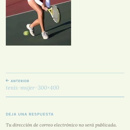
D
O
R
F
O
R
O
NAVEGACIÓN
ANTERIOR
DE
tenis-mujer–300×400
ENTRADAS
DEJA UNA RESPUESTA
Tu dirección de correo electrónico no será publicada.