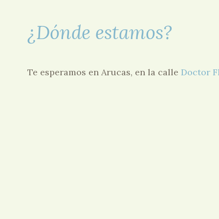
G.A.P. – Body
tonic – HIIT –
¿Dónde estamos?
Ludoteca –
SPA – Step –
Te esperamos en Arucas, en la calle
Doctor F