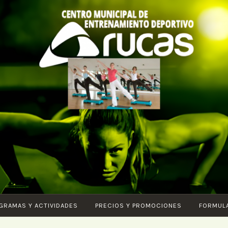
CENTRO DE
Piscina – Fitness –
ENTRENAMIENTO
Entrenamiento
DEPORTIVO
funcional – Karate –
ARUCAS
Pilates – Ciclo Indoor
– Core – Vital –
Aquagym – G.A.P. –
GRAMAS Y ACTIVIDADES
PRECIOS Y PROMOCIONES
FORMUL
Body tonic – HIIT –
Ludoteca – SPA –