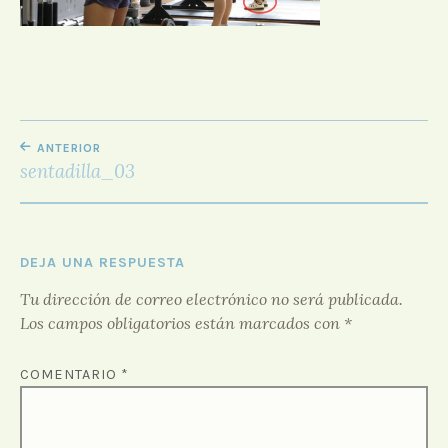
D
O
R
F
O
R
NAVEGACIÓN
O
ANTERIOR
DE
sentadilla_03
ENTRADAS
DEJA UNA RESPUESTA
Tu dirección de correo electrónico no será publicada.
Los campos obligatorios están marcados con
*
COMENTARIO
*