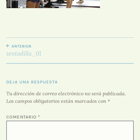
D
O
R
F
O
R
NAVEGACIÓN
O
ANTERIOR
DE
sentadilla_01
ENTRADAS
DEJA UNA RESPUESTA
Tu dirección de correo electrónico no será publicada.
Los campos obligatorios están marcados con
*
COMENTARIO
*