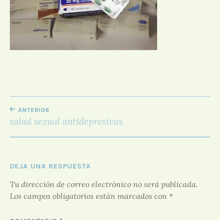
D
O
R
F
O
R
O
NAVEGACIÓN
ANTERIOR
DE
salud sexual antidepresivos
ENTRADAS
DEJA UNA RESPUESTA
Tu dirección de correo electrónico no será publicada.
Los campos obligatorios están marcados con
*