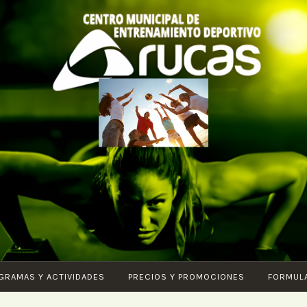
CENTRO DE
Piscina – Fitness –
ENTRENAMIENTO
Entrenamiento
DEPORTIVO
funcional – Karate
ARUCAS
– Pilates – Ciclo
Indoor – Core –
Vital – Aquagym –
GRAMAS Y ACTIVIDADES
PRECIOS Y PROMOCIONES
FORMUL
G.A.P. – Body tonic
– HIIT – Ludoteca