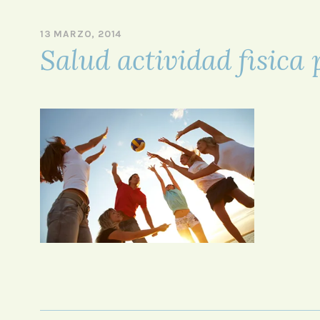
– SPA – Step –
13 MARZO, 2014
P
Salud actividad fisica
O
R
A
D
M
I
N
I
S
T
R
A
D
O
R
F
O
R
O