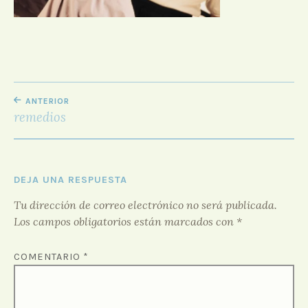
D
O
R
F
O
R
NAVEGACIÓN
O
ANTERIOR
DE
remedios
ENTRADAS
DEJA UNA RESPUESTA
Tu dirección de correo electrónico no será publicada.
Los campos obligatorios están marcados con
*
COMENTARIO
*