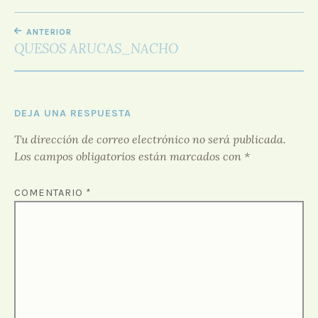
D
NAVEGACIÓN
O
ANTERIOR
R
DE
QUESOS ARUCAS_NACHO
F
ENTRADAS
O
R
O
DEJA UNA RESPUESTA
Tu dirección de correo electrónico no será publicada.
Los campos obligatorios están marcados con
*
COMENTARIO
*