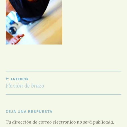
D
O
R
F
O
R
O
NAVEGACIÓN
ANTERIOR
DE
Flexión de brazo
ENTRADAS
DEJA UNA RESPUESTA
Tu dirección de correo electrónico no será publicada.