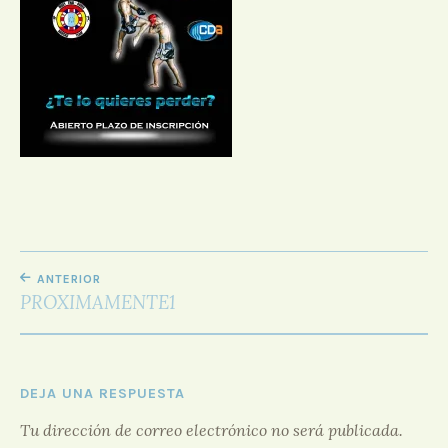
D
O
R
F
O
R
O
NAVEGACIÓN
ANTERIOR
DE
PROXIMAMENTE1
ENTRADAS
DEJA UNA RESPUESTA
Tu dirección de correo electrónico no será publicada.