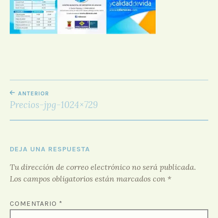
D
O
R
F
O
R
O
NAVEGACIÓN
ANTERIOR
DE
Precios-jpg-1024×729
ENTRADAS
DEJA UNA RESPUESTA
Tu dirección de correo electrónico no será publicada.
Los campos obligatorios están marcados con
*
COMENTARIO
*