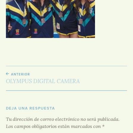
D
O
R
F
O
R
O
NAVEGACIÓN
ANTERIOR
DE
OLYMPUS DIGITAL CAMERA
ENTRADAS
DEJA UNA RESPUESTA
Tu dirección de correo electrónico no será publicada.
Los campos obligatorios están marcados con
*