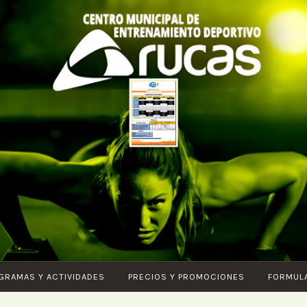
CENTRO DE
Piscina –
ENTRENAMIENTO
Fitness –
DEPORTIVO
Entrenamiento
ARUCAS
funcional –
Karate –
Pilates – Ciclo
GRAMAS Y ACTIVIDADES
PRECIOS Y PROMOCIONES
FORMUL
Indoor – Core
– Vital –