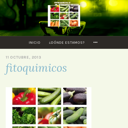
Saltar
al
contenido
MORE
INICIO
¿DÓNDE ESTAMOS?
11 OCTUBRE, 2013
P
fitoquimicos
O
R
A
D
M
I
N
I
S
T
R
A