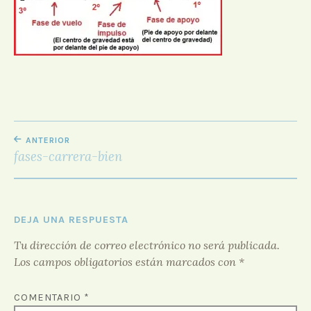
D
O
R
F
O
R
O
NAVEGACIÓN
ANTERIOR
DE
fases-carrera-bien
ENTRADAS
DEJA UNA RESPUESTA
Tu dirección de correo electrónico no será publicada.
Los campos obligatorios están marcados con
*
COMENTARIO
*