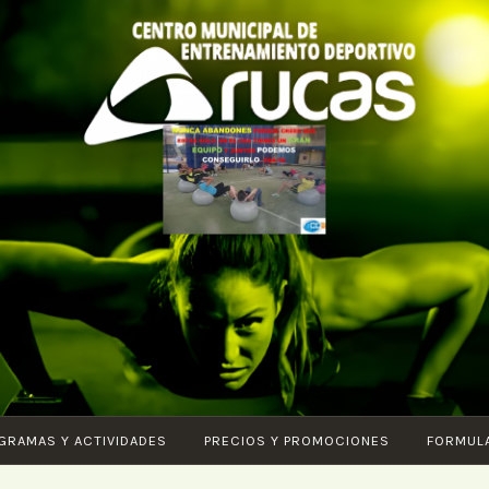
CENTRO DE
Piscina – Fitness
ENTRENAMIENTO
– Entrenamiento
DEPORTIVO
funcional –
ARUCAS
Karate – Pilates –
Ciclo Indoor –
Core – Vital –
GRAMAS Y ACTIVIDADES
PRECIOS Y PROMOCIONES
FORMUL
Aquagym – G.A.P.
– Body tonic –