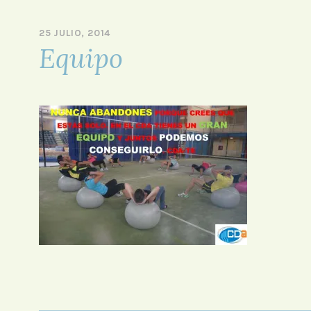
HIIT – Ludoteca –
SPA – Step –
25 JULIO, 2014
P
Equipo
O
R
A
D
M
I
N
I
S
T
R
A
D
O
R
F
O
R
O