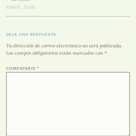
DE
D
email_icon
O
ENTRADAS
R
F
O
R
DEJA UNA RESPUESTA
O
Tu dirección de correo electrónico no será publicada.
Los campos obligatorios están marcados con
*
COMENTARIO
*