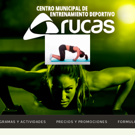
CENTRO DE
Piscina – Fitness
ENTRENAMIENTO
– Entrenamiento
DEPORTIVO
funcional –
ARUCAS
Karate – Pilates –
Ciclo Indoor –
Core – Vital –
GRAMAS Y ACTIVIDADES
PRECIOS Y PROMOCIONES
FORMUL
Aquagym – G.A.P.
– Body tonic –