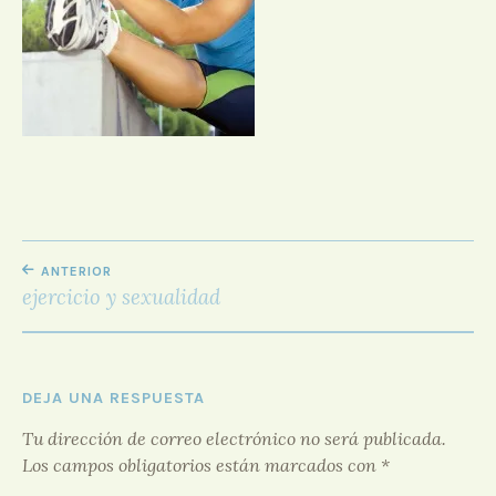
D
O
R
F
O
R
O
NAVEGACIÓN
ANTERIOR
DE
ejercicio y sexualidad
ENTRADAS
DEJA UNA RESPUESTA
Tu dirección de correo electrónico no será publicada.
Los campos obligatorios están marcados con
*