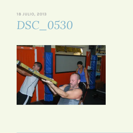
HIIT – Ludoteca –
SPA – Step –
18 JULIO, 2013
P
DSC_0530
O
R
A
D
M
I
N
I
S
T
R
A
D
O
R
F
O
R
O