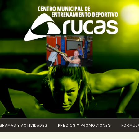
CENTRO DE
Piscina – Fitness
ENTRENAMIENTO
– Entrenamiento
DEPORTIVO
funcional –
ARUCAS
Karate – Pilates –
Ciclo Indoor –
Core – Vital –
GRAMAS Y ACTIVIDADES
PRECIOS Y PROMOCIONES
FORMUL
Aquagym – G.A.P.
– Body tonic –