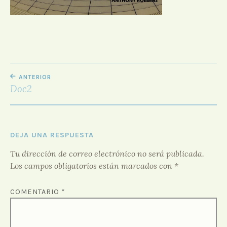
D
O
R
F
O
R
NAVEGACIÓN
O
ANTERIOR
DE
Doc2
ENTRADAS
DEJA UNA RESPUESTA
Tu dirección de correo electrónico no será publicada.
Los campos obligatorios están marcados con
*
COMENTARIO
*