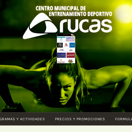
CENTRO DE
Piscina –
ENTRENAMIENTO
Fitness –
DEPORTIVO
Entrenamiento
ARUCAS
funcional –
Karate –
Pilates – Ciclo
GRAMAS Y ACTIVIDADES
PRECIOS Y PROMOCIONES
FORMUL
Indoor – Core
– Vital –