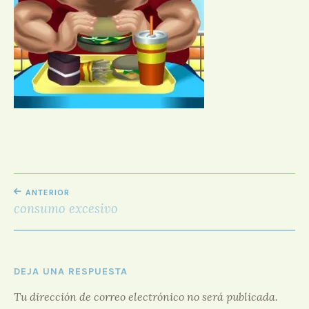
D
O
R
F
O
R
O
NAVEGACIÓN
ANTERIOR
DE
consumo excesivo
ENTRADAS
DEJA UNA RESPUESTA
Tu dirección de correo electrónico no será publicada.