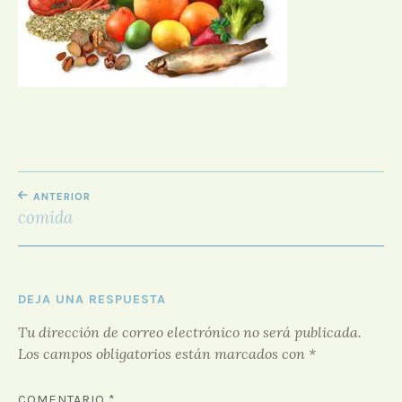
D
O
R
F
O
R
O
NAVEGACIÓN
ANTERIOR
DE
comida
ENTRADAS
DEJA UNA RESPUESTA
Tu dirección de correo electrónico no será publicada.
Los campos obligatorios están marcados con
*
COMENTARIO
*