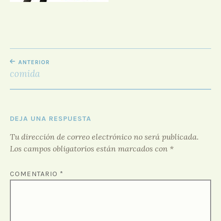
D
O
R
F
O
NAVEGACIÓN
R
ANTERIOR
O
DE
comida
ENTRADAS
DEJA UNA RESPUESTA
Tu dirección de correo electrónico no será publicada.
Los campos obligatorios están marcados con
*
COMENTARIO
*