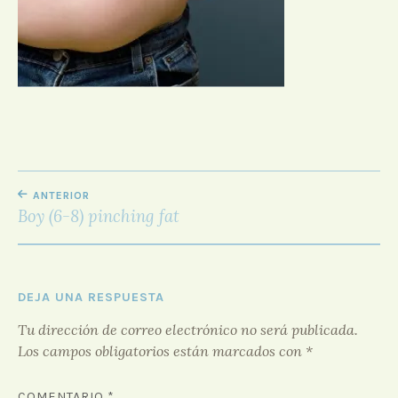
D
O
R
F
O
R
O
NAVEGACIÓN
ANTERIOR
DE
Boy (6-8) pinching fat
ENTRADAS
DEJA UNA RESPUESTA
Tu dirección de correo electrónico no será publicada.
Los campos obligatorios están marcados con
*
COMENTARIO
*