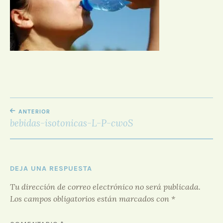
D
O
R
F
O
R
O
NAVEGACIÓN
ANTERIOR
DE
bebidas-isotonicas-L-P-cwoS
ENTRADAS
DEJA UNA RESPUESTA
Tu dirección de correo electrónico no será publicada.
Los campos obligatorios están marcados con
*