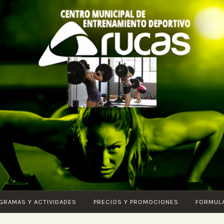
CENTRO DE
Piscina – Fitness –
ENTRENAMIENTO
Entrenamiento
DEPORTIVO
funcional – Karate –
ARUCAS
Pilates – Ciclo Indoor
– Core – Vital –
Aquagym – G.A.P. –
GRAMAS Y ACTIVIDADES
PRECIOS Y PROMOCIONES
FORMUL
Body tonic – HIIT –
Ludoteca – SPA –