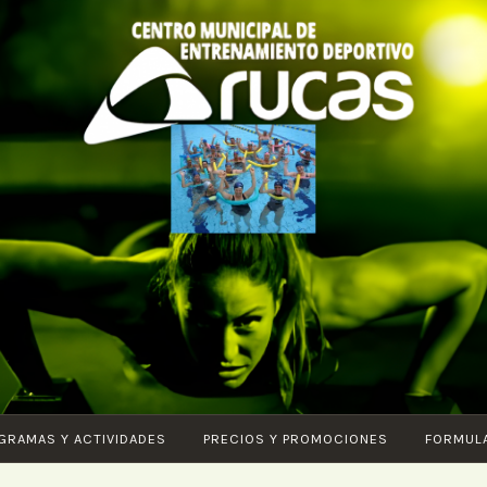
CENTRO DE
Piscina –
ENTRENAMIENTO
Fitness –
DEPORTIVO
Entrenamiento
ARUCAS
funcional –
Karate – Pilates
– Ciclo Indoor –
GRAMAS Y ACTIVIDADES
PRECIOS Y PROMOCIONES
FORMUL
Core – Vital –
Aquagym –