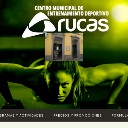
CENTRO DE
Piscina –
ENTRENAMIENTO
Fitness –
DEPORTIVO
Entrenamiento
ARUCAS
funcional –
Karate – Pilates
– Ciclo Indoor –
GRAMAS Y ACTIVIDADES
PRECIOS Y PROMOCIONES
FORMUL
Core – Vital –
Aquagym –