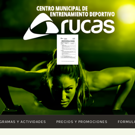
CENTRO DE
Piscina –
ENTRENAMIENTO
Fitness –
DEPORTIVO
Entrenamiento
ARUCAS
funcional –
Karate –
Pilates – Ciclo
GRAMAS Y ACTIVIDADES
PRECIOS Y PROMOCIONES
FORMUL
Indoor – Core
– Vital –