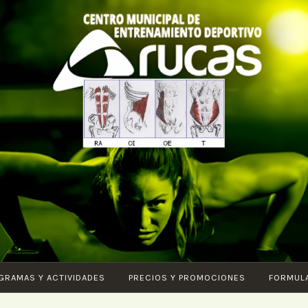
CENTRO DE
Piscina – Fitness –
ENTRENAMIENTO
Entrenamiento
DEPORTIVO
funcional – Karate –
ARUCAS
Pilates – Ciclo Indoor –
Core – Vital – Aquagym
– G.A.P. – Body tonic –
GRAMAS Y ACTIVIDADES
PRECIOS Y PROMOCIONES
FORMUL
HIIT – Ludoteca – SPA –
Step –