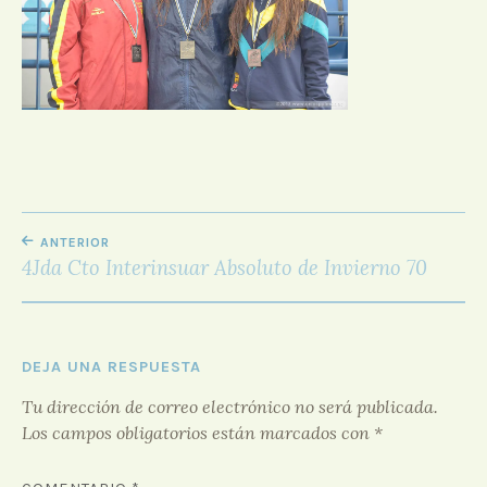
D
O
R
F
O
R
O
NAVEGACIÓN
ANTERIOR
DE
4Jda Cto Interinsuar Absoluto de Invierno 70
ENTRADAS
DEJA UNA RESPUESTA
Tu dirección de correo electrónico no será publicada.
Los campos obligatorios están marcados con
*