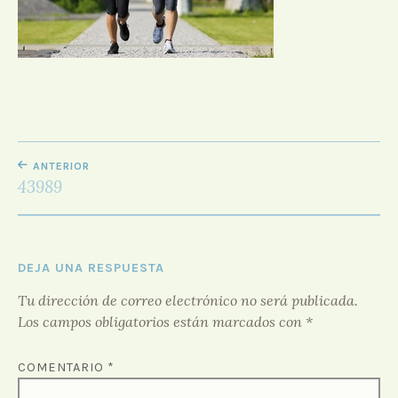
D
O
R
F
O
R
O
NAVEGACIÓN
ANTERIOR
DE
43989
ENTRADAS
DEJA UNA RESPUESTA
Tu dirección de correo electrónico no será publicada.
Los campos obligatorios están marcados con
*
COMENTARIO
*