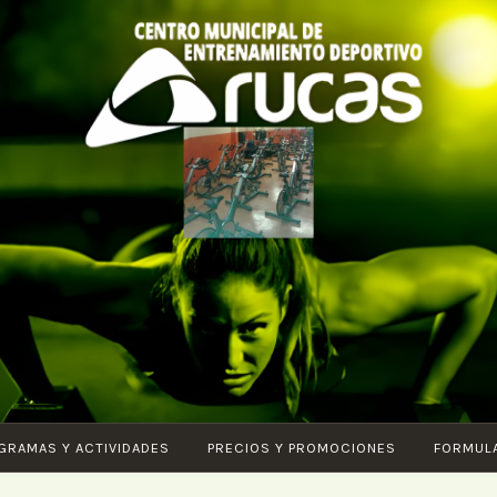
CENTRO DE
Piscina –
ENTRENAMIENTO
Fitness –
DEPORTIVO
Entrenamiento
ARUCAS
funcional –
Karate –
Pilates – Ciclo
GRAMAS Y ACTIVIDADES
PRECIOS Y PROMOCIONES
FORMUL
Indoor – Core
– Vital –