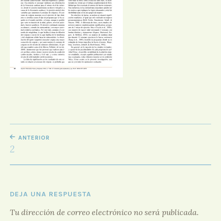
D
O
R
F
O
R
O
NAVEGACIÓN
ANTERIOR
DE
2
ENTRADAS
DEJA UNA RESPUESTA
Tu dirección de correo electrónico no será publicada.