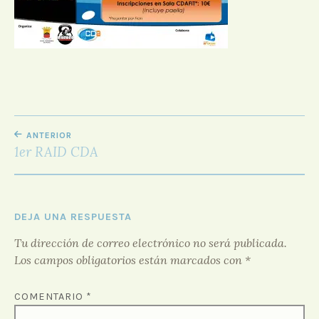
D
O
R
F
O
R
O
NAVEGACIÓN
ANTERIOR
DE
1er RAID CDA
ENTRADAS
DEJA UNA RESPUESTA
Tu dirección de correo electrónico no será publicada.
Los campos obligatorios están marcados con
*
COMENTARIO
*