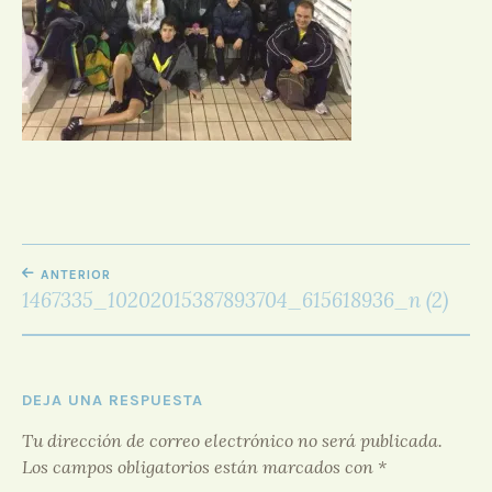
D
O
R
F
O
R
O
NAVEGACIÓN
ANTERIOR
DE
1467335_10202015387893704_615618936_n (2)
ENTRADAS
DEJA UNA RESPUESTA
Tu dirección de correo electrónico no será publicada.
Los campos obligatorios están marcados con
*