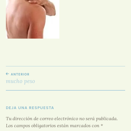
D
O
R
F
O
R
O
NAVEGACIÓN
ANTERIOR
DE
mucho peso
ENTRADAS
DEJA UNA RESPUESTA
Tu dirección de correo electrónico no será publicada.
Los campos obligatorios están marcados con
*