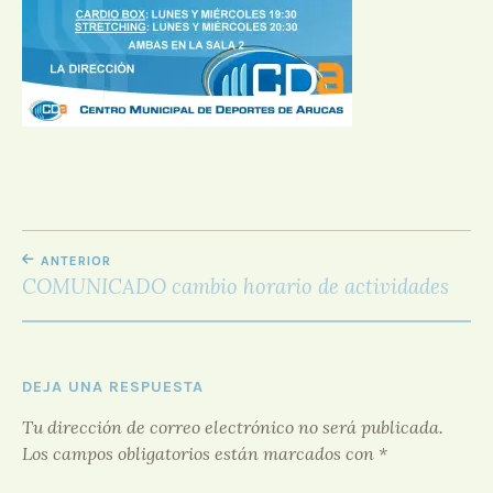
D
O
R
F
O
R
O
NAVEGACIÓN
ANTERIOR
DE
COMUNICADO cambio horario de actividades
ENTRADAS
DEJA UNA RESPUESTA
Tu dirección de correo electrónico no será publicada.
Los campos obligatorios están marcados con
*