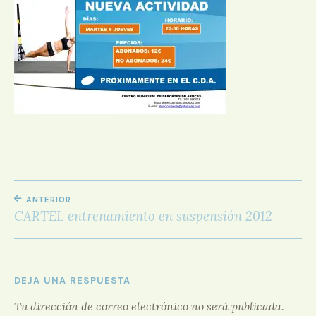
D
O
R
F
O
R
O
NAVEGACIÓN
ANTERIOR
DE
CARTEL entrenamiento en suspensión 2012
ENTRADAS
DEJA UNA RESPUESTA
Tu dirección de correo electrónico no será publicada.