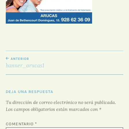
D
O
R
F
O
R
O
NAVEGACIÓN
ANTERIOR
DE
banner_arucas1
ENTRADAS
DEJA UNA RESPUESTA
Tu dirección de correo electrónico no será publicada.
Los campos obligatorios están marcados con
*
COMENTARIO
*