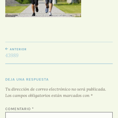
D
O
R
F
O
R
O
NAVEGACIÓN
ANTERIOR
DE
43989
ENTRADAS
DEJA UNA RESPUESTA
Tu dirección de correo electrónico no será publicada.
Los campos obligatorios están marcados con
*
COMENTARIO
*