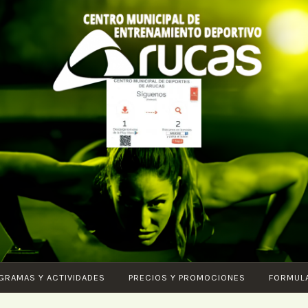
CENTRO DE
Piscina –
ENTRENAMIENTO
Fitness –
DEPORTIVO
Entrenamiento
ARUCAS
funcional –
Karate – Pilates
– Ciclo Indoor –
GRAMAS Y ACTIVIDADES
PRECIOS Y PROMOCIONES
FORMUL
Core – Vital –
Aquagym –