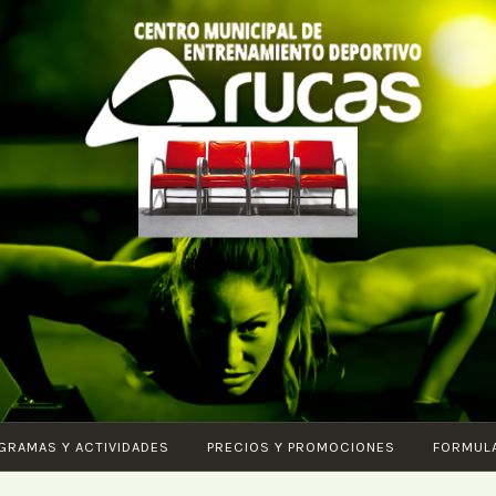
CENTRO DE
Piscina – Fitness –
ENTRENAMIENTO
Entrenamiento
DEPORTIVO
funcional – Karate –
ARUCAS
Pilates – Ciclo Indoor –
Core – Vital – Aquagym
– G.A.P. – Body tonic –
GRAMAS Y ACTIVIDADES
PRECIOS Y PROMOCIONES
FORMUL
HIIT – Ludoteca – SPA
– Step –