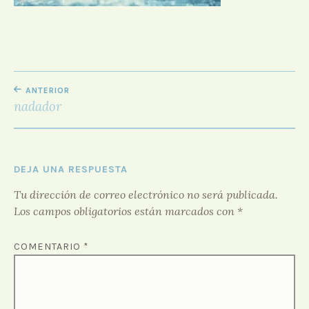
D
O
R
F
O
NAVEGACIÓN
R
ANTERIOR
O
DE
nadador
ENTRADAS
DEJA UNA RESPUESTA
Tu dirección de correo electrónico no será publicada.
Los campos obligatorios están marcados con
*
COMENTARIO
*