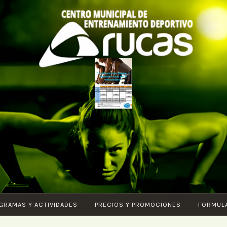
CENTRO DE
Piscina –
ENTRENAMIENTO
Fitness –
DEPORTIVO
Entrenamiento
ARUCAS
funcional –
Karate –
Pilates – Ciclo
GRAMAS Y ACTIVIDADES
PRECIOS Y PROMOCIONES
FORMUL
Indoor – Core
– Vital –