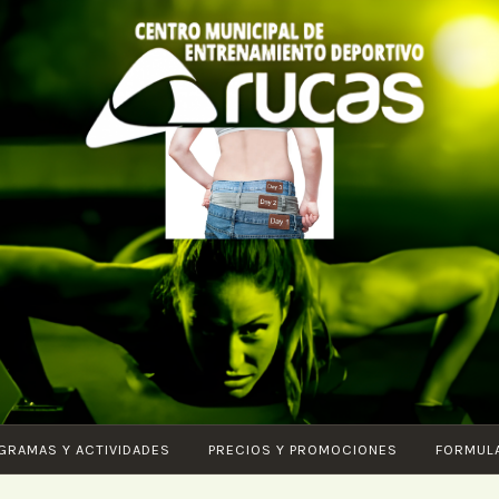
CENTRO DE
Piscina – Fitness
ENTRENAMIENTO
– Entrenamiento
DEPORTIVO
funcional –
ARUCAS
Karate – Pilates –
Ciclo Indoor –
Core – Vital –
GRAMAS Y ACTIVIDADES
PRECIOS Y PROMOCIONES
FORMUL
Aquagym – G.A.P.
– Body tonic –