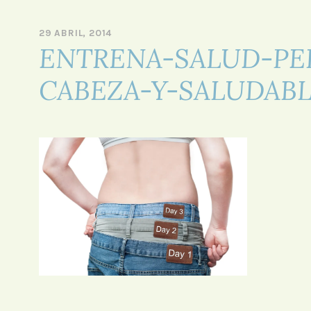
HIIT – Ludoteca –
SPA – Step –
29 ABRIL, 2014
P
ENTRENA-SALUD-PE
O
R
A
CABEZA-Y-SALUDAB
D
M
I
N
I
S
T
R
A
D
O
R
F
O
R
O