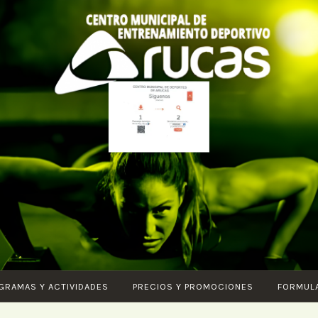
CENTRO DE
Piscina – Fitness
ENTRENAMIENTO
– Entrenamiento
DEPORTIVO
funcional –
ARUCAS
Karate – Pilates
– Ciclo Indoor –
Core – Vital –
GRAMAS Y ACTIVIDADES
PRECIOS Y PROMOCIONES
FORMUL
Aquagym – G.A.P.
– Body tonic –